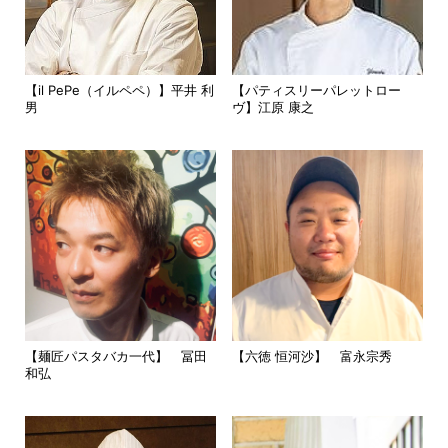
【il PePe（イルペペ）】平井 利
【パティスリーパレットロー
男
ヴ】江原 康之
【麺匠パスタバカ一代】 冨田
【六徳 恒河沙】 富永宗秀
和弘