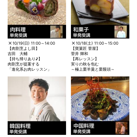
10/19(日) 11:00～14:00
10/18(土) 11:00～15:00
【肉割烹よし田】
【寶菓匠 菅屋】
吉田 大輔
菅井 輝和
【持ち帰りあり♪】
【再レッスン】
肉割烹が提案する
実りの秋を包む
「進化系お肉レッスン」
～極上栗羊羹と栗饅頭～