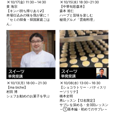
10/17(金) 11:30～14:30
10/15(水) 18:30~21:30
黄 海宗
【中華旬彩森本】
【キンパ持ち帰りあり♪】
森本 裕仁
本場仕込みの味を我が家に！
ハーブと旨味を楽しむ
「セミの韓食・韓国家庭ごは
秘境グルメ「雲南料理」
ん」
10/13(月) 18:00～21:30
10/08(水) 13:00～16:30
【ma biche】
【ショコラトリー・パティスリ
村田 博
ーソリリテ】
シェフお勧めのお菓子を学ぶ
橋本史明
再レッスン【12名限定】
サブレを深める・全3回レッスン
～①基本編・初めてのサブレ～