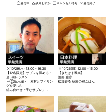
受付中
残りわずか
キャンセル待ち
受付終了
10/29(水) 13:00～16:30
10/26(日) 12:00～15:00
【12名限定】サブレを深める・
【きたはま雅楽】
全3回レッスン
池部 雅彦
～②応用編・「素材とフィリン
松茸香る 秋彩の和ごはん
グを楽しむ、
組み合わせ上手なサブレ」～