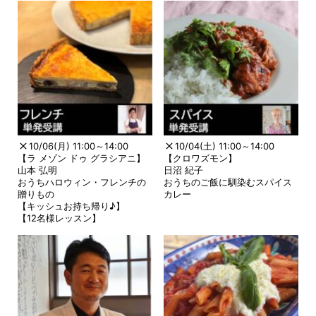
10/06(月) 11:00～14:00
10/04(土) 11:00～14:00
【ラ メゾン ドゥ グラシアニ】
【クロワズモン】
山本 弘明
日沼 紀子
おうちハロウィン・フレンチの
おうちのご飯に馴染むスパイス
贈りもの
カレー
【キッシュお持ち帰り♪】
【12名様レッスン】