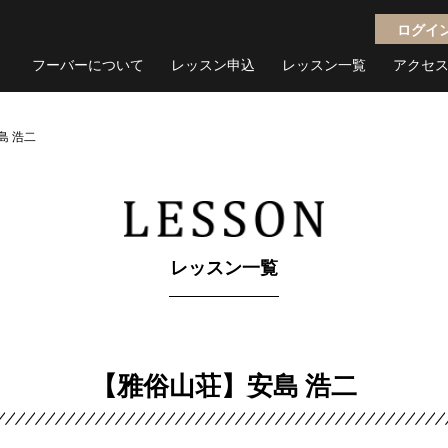
ログイ
フーバーについて
レッスン申込
レッスン一覧
アクセ
島 浩二
レッスン一覧
【雅俗山荘】安島 浩二