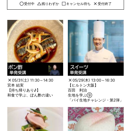
受付中
残りわずか
キャンセル待ち
受付終了
05/31(土) 11:30～14:30
05/29(木) 13:00～16:30
宮本 結実
【ヒルトン大阪】
【持ち帰りあり♪】
百田 利治
和食で学ぶ、ぽん酢の違い
生地を学ぶ⑨
「パイ生地チャレンジ・第2弾」