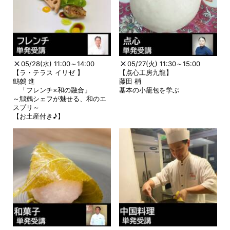
05/28(水) 11:00～14:00
05/27(火) 11:30～15:00
【ラ・テラス イリゼ 】
【点心工房九龍】
鷦鷯 進
藤田 梢
「フレンチ×和の融合」
基本の小籠包を学ぶ
～鷦鷯シェフが魅せる、和のエ
スプリ～
【お土産付き♪】