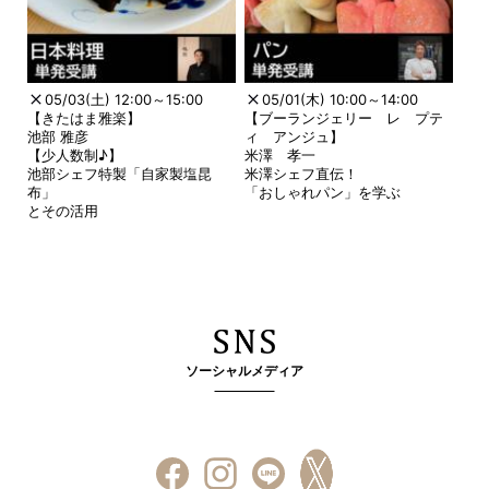
05/03(土) 12:00～15:00
05/01(木) 10:00～14:00
【きたはま雅楽】
【ブーランジェリー レ プテ
池部 雅彦
ィ アンジュ】
【少人数制♪】
米澤 孝一
池部シェフ特製「自家製塩昆
米澤シェフ直伝！
布」
「おしゃれパン」を学ぶ
とその活用
ソーシャルメディア