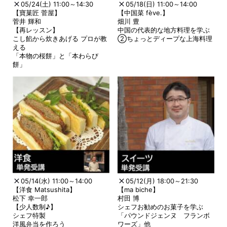
05/24(土) 11:00～14:30
05/18(日) 11:00～14:00
【寶菓匠 菅屋】
【中国菜 fève.】
菅井 輝和
畑川 豊
【再レッスン】
中国の代表的な地方料理を学ぶ
こし餡から炊きあげる プロが教
②ちょっとディープな上海料理
える
「本物の桜餅」と「本わらび
餅」
05/14(水) 11:00～14:00
05/12(月) 18:00～21:30
【洋食 Matsushita】
【ma biche】
松下 幸一郎
村田 博
【少人数制♪】
シェフお勧めのお菓子を学ぶ
シェフ特製
「パウンドジェンヌ フランボ
洋風弁当を作ろう
ワーズ」他