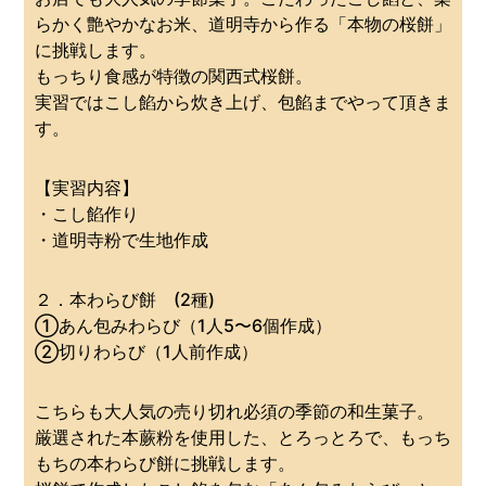
らかく艶やかなお米、道明寺から作る「本物の桜餅」
に挑戦します。
もっちり食感が特徴の関西式桜餅。
実習ではこし餡から炊き上げ、包餡までやって頂きま
す。
【実習内容】
・こし餡作り
・道明寺粉で生地作成
２．本わらび餅 (2種)
①あん包みわらび（1人5〜6個作成）
②切りわらび（1人前作成）
こちらも大人気の売り切れ必須の季節の和生菓子。
厳選された本蕨粉を使用した、とろっとろで、もっち
もちの本わらび餅に挑戦します。