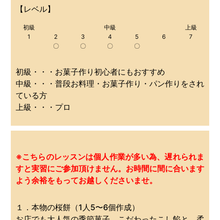
【レベル】
初級
中級
上級
1
2
3
4
5
6
7
〇
〇
〇
〇
初級・・・お菓子作り初心者にもおすすめ
中級・・・普段お料理・お菓子作り・パン作りをされ
ている方
上級・・・プロ
※こちらのレッスンは個人作業が多い為、遅れられま
すと実習にご参加頂けません。お時間に間に合います
よう余裕をもってお越しくださいませ。
１．本物の桜餅（1人5〜6個作成）
お店でも大人気の季節菓子。こだわったこし餡と、柔