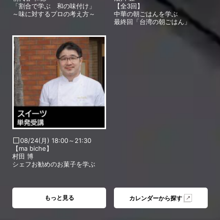
「割合で学ぶ 和の味付け」
【全3回】
～味に対するプロの考え方～
中華の朝ごはんを学ぶ
最終回「台湾の朝ごはん」
08/24(月) 18:00～21:30
【ma biche】
村田 博
シェフお勧めのお菓子を学ぶ
もっと見る
カレンダーから探す