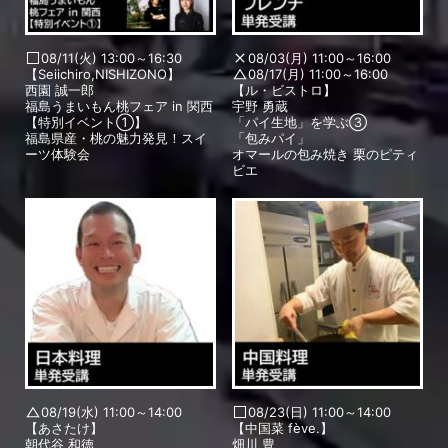
08/11(火) 13:00～16:30
08/03(月) 11:00～16:00
【Seiichiro,NISHIZONO】
08/17(月) 11:00～16:00
西園 誠一郎
【ル・ビストロ】
福島うまいもん桃フェア in 関西
宇野 勇蔵
【特別イベント①】
「パイ生地」を学ぶ③
福島県産・桃の魅力発見！スイ
「包みパイ」
ーツ体験会
オマールの包み焼き 栗のピティ
ビエ
08/19(水) 11:00～14:00
08/23(日) 11:00～14:00
【あさたけ】
【中国菜 fève.】
朝代谷 和徳
畑川 豊