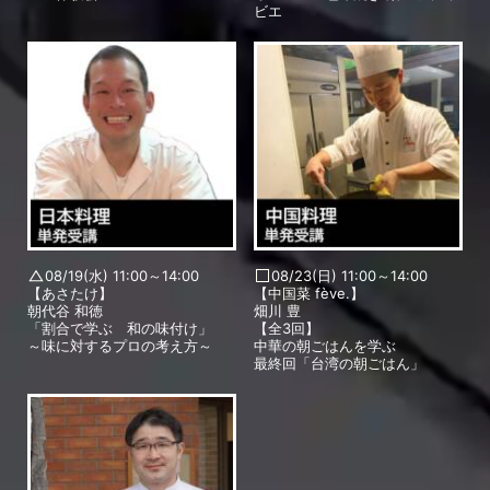
ビエ
08/19(水) 11:00～14:00
08/23(日) 11:00～14:00
【あさたけ】
【中国菜 fève.】
朝代谷 和徳
畑川 豊
「割合で学ぶ 和の味付け」
【全3回】
～味に対するプロの考え方～
中華の朝ごはんを学ぶ
最終回「台湾の朝ごはん」