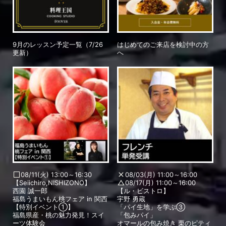
9月のレッスン予定一覧（7/26
はじめてのご来店を検討中の方
更新）
へ
08/11(火) 13:00～16:30
08/03(月) 11:00～16:00
【Seiichiro,NISHIZONO】
08/17(月) 11:00～16:00
西園 誠一郎
【ル・ビストロ】
福島うまいもん桃フェア in 関西
宇野 勇蔵
【特別イベント①】
「パイ生地」を学ぶ③
福島県産・桃の魅力発見！スイ
「包みパイ」
ーツ体験会
オマールの包み焼き 栗のピティ