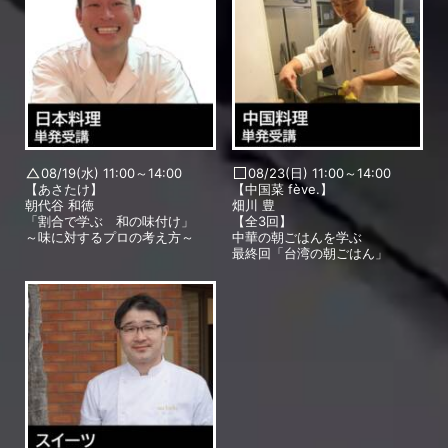
08/19(水) 11:00～14:00
08/23(日) 11:00～14:00
【あさたけ】
【中国菜 fève.】
朝代谷 和徳
畑川 豊
「割合で学ぶ 和の味付け」
【全3回】
～味に対するプロの考え方～
中華の朝ごはんを学ぶ
最終回「台湾の朝ごはん」