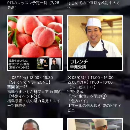
9月のレッスン予定一覧（7/26
はじめてのご来店を検討中の方
更新）
へ
08/11(火) 13:00～16:30
08/03(月) 11:00～16:00
【Seiichiro,NISHIZONO】
08/17(月) 11:00～16:00
西園 誠一郎
【ル・ビストロ】
福島うまいもん桃フェア in 関西
宇野 勇蔵
【特別イベント①】
「パイ生地」を学ぶ③
福島県産・桃の魅力発見！スイ
「包みパイ」
ーツ体験会
オマールの包み焼き 栗のピティ
ビエ