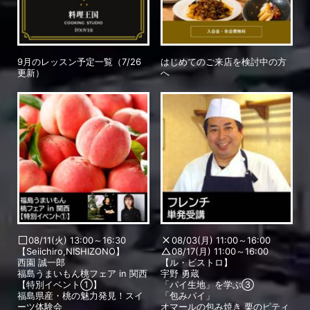
9月のレッスン予定一覧（7/26
はじめてのご来店を検討中の方
更新）
へ
08/11(火) 13:00～16:30
08/03(月) 11:00～16:00
【Seiichiro,NISHIZONO】
08/17(月) 11:00～16:00
西園 誠一郎
【ル・ビストロ】
福島うまいもん桃フェア in 関西
宇野 勇蔵
【特別イベント①】
「パイ生地」を学ぶ③
福島県産・桃の魅力発見！スイ
「包みパイ」
ーツ体験会
オマールの包み焼き 栗のピティ