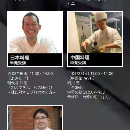
ビエ
08/19(水) 11:00～14:00
08/23(日) 11:00～14:00
【あさたけ】
【中国菜 fève.】
朝代谷 和徳
畑川 豊
「割合で学ぶ 和の味付け」
【全3回】
～味に対するプロの考え方～
中華の朝ごはんを学ぶ
最終回「台湾の朝ごはん」