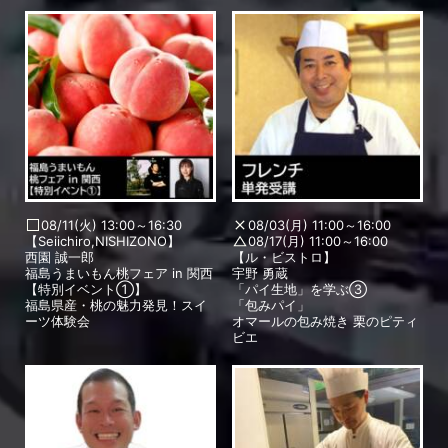
08/11(火) 13:00～16:30
08/03(月) 11:00～16:00
【Seiichiro,NISHIZONO】
08/17(月) 11:00～16:00
西園 誠一郎
【ル・ビストロ】
福島うまいもん桃フェア in 関西
宇野 勇蔵
【特別イベント①】
「パイ生地」を学ぶ③
福島県産・桃の魅力発見！スイ
「包みパイ」
ーツ体験会
オマールの包み焼き 栗のピティ
ビエ