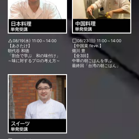
08/19(水) 11:00～14:00
08/23(日) 11:00～14:00
【あさたけ】
【中国菜 fève.】
朝代谷 和徳
畑川 豊
「割合で学ぶ 和の味付け」
【全3回】
～味に対するプロの考え方～
中華の朝ごはんを学ぶ
最終回「台湾の朝ごはん」