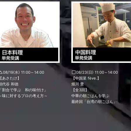
08/19(水) 11:00～14:00
08/23(日) 11:00～14:00
【あさたけ】
【中国菜 fève.】
朝代谷 和徳
畑川 豊
「割合で学ぶ 和の味付け」
【全3回】
～味に対するプロの考え方～
中華の朝ごはんを学ぶ
最終回「台湾の朝ごはん」