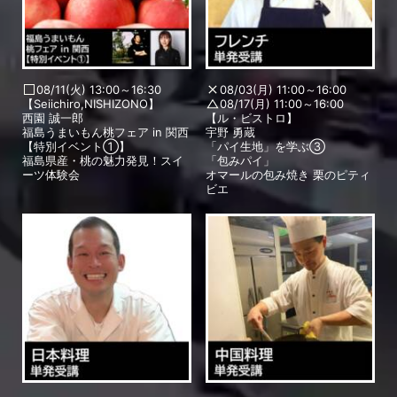
08/11(火) 13:00～16:30
08/03(月) 11:00～16:00
【Seiichiro,NISHIZONO】
08/17(月) 11:00～16:00
西園 誠一郎
【ル・ビストロ】
福島うまいもん桃フェア in 関西
宇野 勇蔵
【特別イベント①】
「パイ生地」を学ぶ③
福島県産・桃の魅力発見！スイ
「包みパイ」
ーツ体験会
オマールの包み焼き 栗のピティ
ビエ