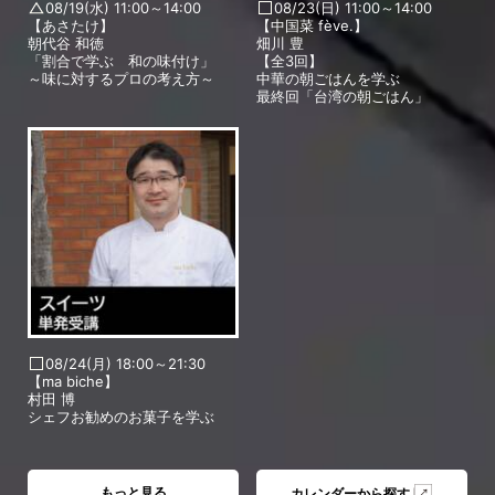
08/19(水) 11:00～14:00
08/23(日) 11:00～14:00
【あさたけ】
【中国菜 fève.】
朝代谷 和徳
畑川 豊
「割合で学ぶ 和の味付け」
【全3回】
～味に対するプロの考え方～
中華の朝ごはんを学ぶ
最終回「台湾の朝ごはん」
08/24(月) 18:00～21:30
【ma biche】
村田 博
シェフお勧めのお菓子を学ぶ
もっと見る
カレンダーから探す