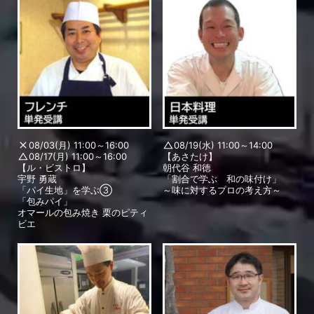
08/03(月) 11:00～16:00
08/19(水) 11:00～14:00
08/17(月) 11:00～16:00
【あさたけ】
【ル・ビストロ】
朝代谷 和徳
宇野 勇蔵
「割合で学ぶ 和の味付け」
「パイ生地」を学ぶ③
～味に対するプロの考え方～
「包みパイ」
オマールの包み焼き 栗のピティ
ビエ