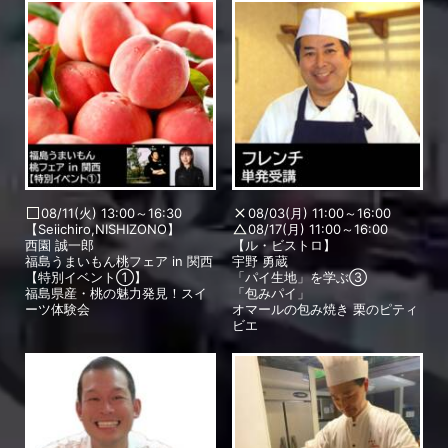
08/11(火) 13:00～16:30
08/03(月) 11:00～16:00
【Seiichiro,NISHIZONO】
08/17(月) 11:00～16:00
西園 誠一郎
【ル・ビストロ】
福島うまいもん桃フェア in 関西
宇野 勇蔵
【特別イベント①】
「パイ生地」を学ぶ③
福島県産・桃の魅力発見！スイ
「包みパイ」
ーツ体験会
オマールの包み焼き 栗のピティ
ビエ