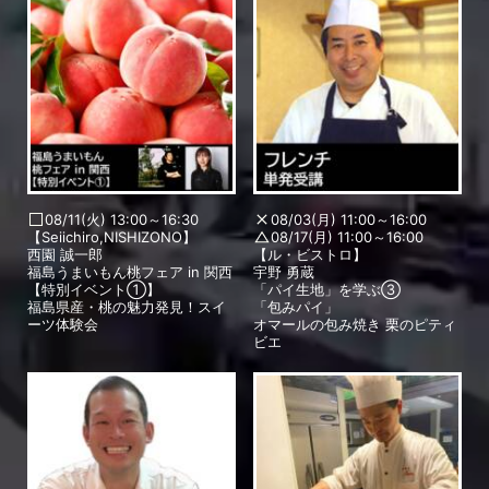
08/11(火) 13:00～16:30
08/03(月) 11:00～16:00
【Seiichiro,NISHIZONO】
08/17(月) 11:00～16:00
西園 誠一郎
【ル・ビストロ】
福島うまいもん桃フェア in 関西
宇野 勇蔵
【特別イベント①】
「パイ生地」を学ぶ③
福島県産・桃の魅力発見！スイ
「包みパイ」
ーツ体験会
オマールの包み焼き 栗のピティ
ビエ