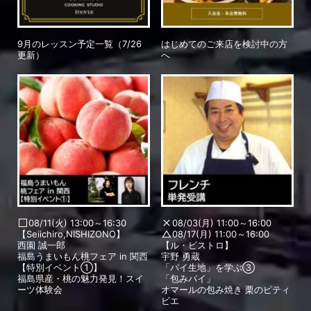
9月のレッスン予定一覧（7/26
はじめてのご来店を検討中の方
更新）
へ
08/11(火) 13:00～16:30
08/03(月) 11:00～16:00
【Seiichiro,NISHIZONO】
08/17(月) 11:00～16:00
西園 誠一郎
【ル・ビストロ】
福島うまいもん桃フェア in 関西
宇野 勇蔵
【特別イベント①】
「パイ生地」を学ぶ③
福島県産・桃の魅力発見！スイ
「包みパイ」
ーツ体験会
オマールの包み焼き 栗のピティ
ビエ