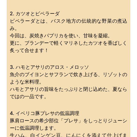
2. カツオとピペラーダ
ピペラーダとは、バスク地方の伝統的な野菜の煮込
み。
今回は、炭焼きパプリカを使い、甘味を凝縮。
更に、ブランデーで軽くマリネしたカツオを香ばしく
炙って合せます！
3. ハモとアサリのアロス・メロッソ
魚介のブイヨンとサフランで炊き上げる、リゾットの
ような米料理。
ハモとアサリの旨味をたっぷりと閉じ込めた、夏なら
ではの一品です。
4. イベリコ豚プレサの低温調理
豚肩ロースの希少部位「プレサ」をしっとりジューシ
ーに低温調理します。
生ハム、白インゲン豆、にんにくを添えて仕上げま