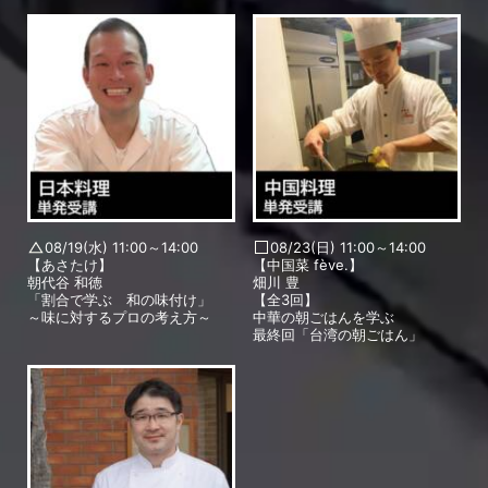
08/19(水) 11:00～14:00
08/23(日) 11:00～14:00
【あさたけ】
【中国菜 fève.】
朝代谷 和徳
畑川 豊
「割合で学ぶ 和の味付け」
【全3回】
～味に対するプロの考え方～
中華の朝ごはんを学ぶ
最終回「台湾の朝ごはん」