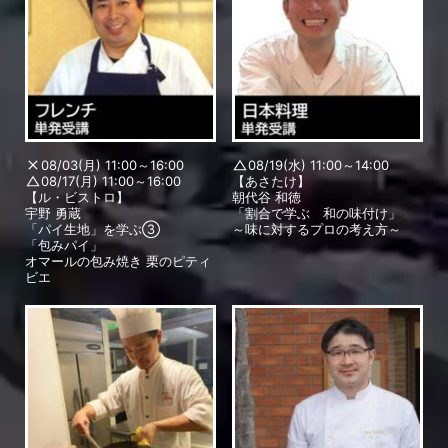
08/03(月) 11:00～16:00
08/19(水) 11:00～14:00
08/17(月) 11:00～16:00
【あさたけ】
【ル・ビストロ】
朝代谷 和徳
宇野 勇蔵
「割合で学ぶ 和の味付け」
「パイ生地」を学ぶ③
～味に対するプロの考え方～
「包みパイ」
オマールの包み焼き 栗のピティ
ビエ