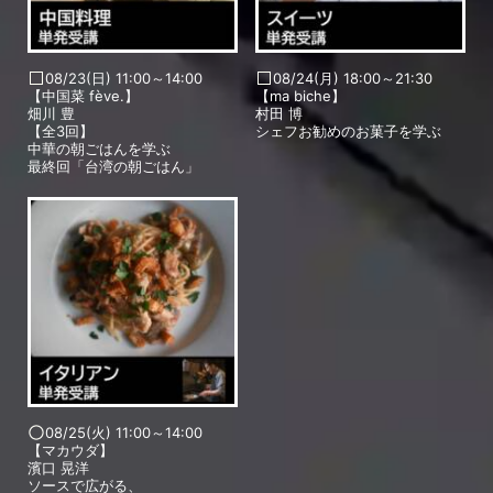
08/23(日) 11:00～14:00
08/24(月) 18:00～21:30
【中国菜 fève.】
【ma biche】
畑川 豊
村田 博
【全3回】
シェフお勧めのお菓子を学ぶ
中華の朝ごはんを学ぶ
最終回「台湾の朝ごはん」
08/25(火) 11:00～14:00
【マカウダ】
濱口 晃洋
ソースで広がる、