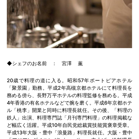
◆シェフのお名前 ： 宮澤 薫
20歳で料理の道に入る。
昭和57年
ポートピアホテル
「聚景園」勤務。
平成2年
高槻京都ホテルにて料理長を
務める傍ら、長野万平ホテルの料理監修を務める。
平成
4年
香港の有名ホテルなどで腕を磨く。
平成6年
京都ホテ
ル「桃李」開業と同時に料理長就任。その後、「料理の
鉄人」出演、料理専門誌「月刊専門料理」の料理掲載な
ど幅広く活躍。
平成10年
自民党総裁賞技能賞褒章受章。
平成13年
大阪・豊中「浪曼路」料理長就任。大阪・豊中