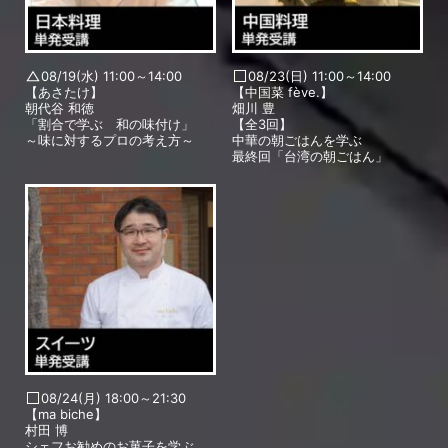
08/19(水) 11:00～14:00
08/23(日) 11:00～14:00
【あさたけ】
【中国菜 fève.】
朝代谷 和徳
畑川 豊
「割合で学ぶ 和の味付け」
【全3回】
～味に対するプロの考え方～
中華の朝ごはんを学ぶ
最終回「台湾の朝ごはん」
08/24(月) 18:00～21:30
【ma biche】
村田 博
シェフお勧めのお菓子を学ぶ