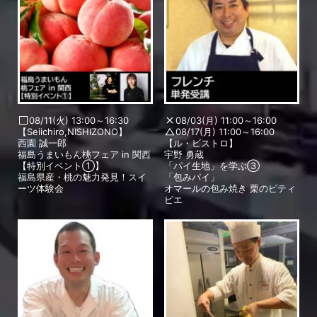
08/11(火) 13:00～16:30
08/03(月) 11:00～16:00
【Seiichiro,NISHIZONO】
08/17(月) 11:00～16:00
西園 誠一郎
【ル・ビストロ】
福島うまいもん桃フェア in 関西
宇野 勇蔵
【特別イベント①】
「パイ生地」を学ぶ③
福島県産・桃の魅力発見！スイ
「包みパイ」
ーツ体験会
オマールの包み焼き 栗のピティ
ビエ