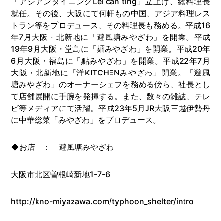
「アジアンダイニングLei can ting」立上げ、総料理長
就任。その後、大阪にて何軒もの中国、アジア料理レス
トラン等をプロデュース、その料理長も務める。
平成16
年7月
大阪・北新地に「避風塘みやざわ」を開業。
平成
19年9月
大阪・堂島に「麺みやざわ」を開業。
平成20年
6月
大阪・福島に「點みやざわ」を開業。
平成22年7月
大阪・北新地に「洋KITCHENみやざわ」開業。「避風
塘みやざわ」のオーナーシェフを務める傍ら、社長とし
て店舗展開に手腕を発揮する。また、数々の雑誌、テレ
ビ等メディアにて活躍。
平成23年5月
JR大阪三越伊勢丹
に中華総菜「みやざわ」をプロデュース。
◆お店 ： 避風塘みやざわ
大阪市北区曽根崎新地1-7-6
http://kno-miyazawa.com/typhoon_shelter/intro