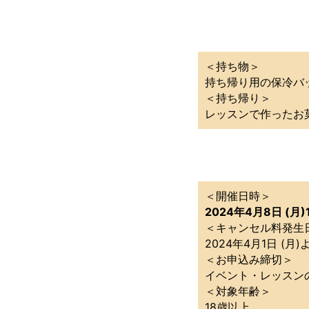
＜持ち物＞
持ち帰り用の保冷バ
＜持ち帰り＞
レッスンで作ったお
＜開催日時＞
2024年4月8日 (月)
＜キャンセル料発生
2024年4月1日 (
＜お申込み締切＞
イベント・レッスン
＜対象年齢＞
18歳以上