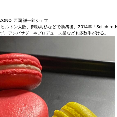
ISHIZONO 西園 誠一郎シェフ
トン大阪、御影高杉などで勤務後、2014年「Seiichiro,N
ず、アンバサダーやプロデュース業なども多数手がける。