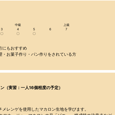
中級
上級
3
4
5
6
7
〇
〇
〇
方にもおすすめ
理・お菓子作り・パン作りをされている方
ロン（実習：一人16個程度の予定）
チメレンゲを使用したマカロン生地を学びます。