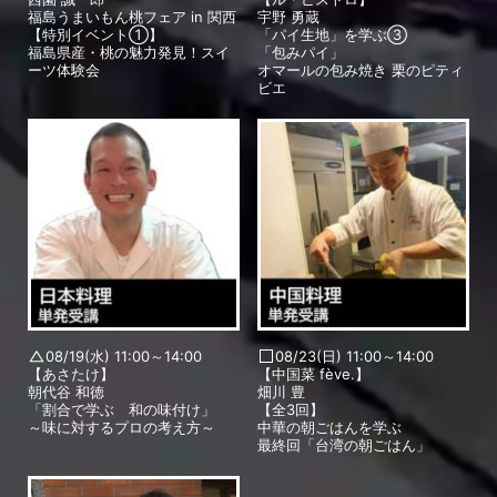
福島うまいもん桃フェア in 関西
宇野 勇蔵
【特別イベント①】
「パイ生地」を学ぶ③
福島県産・桃の魅力発見！スイ
「包みパイ」
ーツ体験会
オマールの包み焼き 栗のピティ
ビエ
08/19(水) 11:00～14:00
08/23(日) 11:00～14:00
【あさたけ】
【中国菜 fève.】
朝代谷 和徳
畑川 豊
「割合で学ぶ 和の味付け」
【全3回】
～味に対するプロの考え方～
中華の朝ごはんを学ぶ
最終回「台湾の朝ごはん」