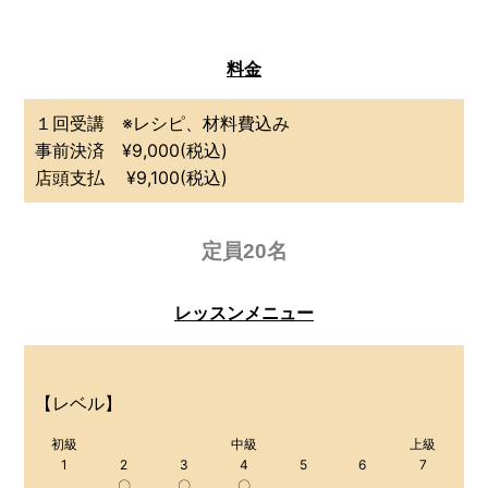
料金
１回受講 ※レシピ、材料費込み
事前決済 ¥9,000(税込)
店頭支払 ¥9,100(税込)
定員20名
レッスンメニュー
【レベル】
初級
中級
上級
1
2
3
4
5
6
7
〇
〇
〇