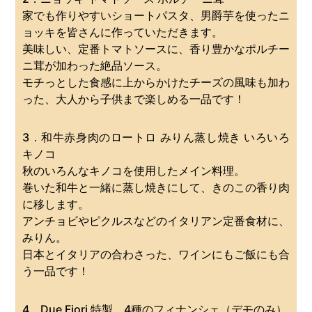
家でも作りやすいショートパスタ、男爵芋を使ったニ
ョッキを皆さんに作っていただきます。
美味しい、定番トマトソースに、香り豊かなポルチー
ニ茸が加わった絶品ソース。
モチっとした食感に上からかけたチーズの風味も加わ
った、大人から子供まで楽しめる一品です！
3．和牛赤身肉のロートロ みりん蒸し焼き いろいろ
キノコ
秋のいろんなキノコを使用したメイン料理。
巻いた和牛と一緒に蒸し焼きにして、きのこの香り肉
に移します。
アンチョビやピクルスなどのイタリアン定番食材に、
みりん。
日本とイタリアの合わさった、ワインにもご飯にも合
う一品です！
4．Due Fiori 特製 4種のフィナンシェ（デモのみ）