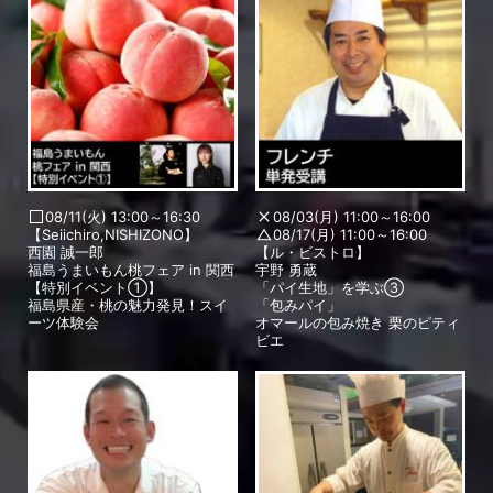
08/11(火) 13:00～16:30
08/03(月) 11:00～16:00
【Seiichiro,NISHIZONO】
08/17(月) 11:00～16:00
西園 誠一郎
【ル・ビストロ】
福島うまいもん桃フェア in 関西
宇野 勇蔵
【特別イベント①】
「パイ生地」を学ぶ③
福島県産・桃の魅力発見！スイ
「包みパイ」
ーツ体験会
オマールの包み焼き 栗のピティ
ビエ