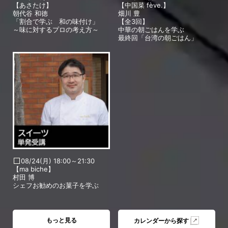
【あさたけ】
【中国菜 fève.】
朝代谷 和徳
畑川 豊
「割合で学ぶ 和の味付け」
【全3回】
～味に対するプロの考え方～
中華の朝ごはんを学ぶ
最終回「台湾の朝ごはん」
08/24(月) 18:00～21:30
【ma biche】
村田 博
シェフお勧めのお菓子を学ぶ
もっと見る
カレンダーから探す