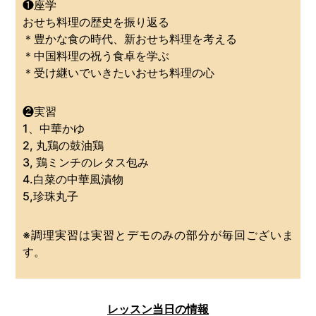
❶座学
おせち料理の歴史を振り返る
＊豊かな食の時代、新おせち料理を考える
＊中国料理の祝う食卓を学ぶ
＊受け継いでいきたいおせち料理の心
❷実習
1、中華かゆ
2, 丸鶏の鼓油鶏
3, 鶏ミンチのレタス包み
4.白菜の中華風漬物
5,珍珠丸子
※調理実習は実習とデモのみの部分が毎回ございま
す。
レッスン当日の情報