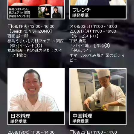
08/11(火) 13:00～16:30
08/03(月) 11:00～16:00
【Seiichiro,NISHIZONO】
08/17(月) 11:00～16:00
西園 誠一郎
【ル・ビストロ】
福島うまいもん桃フェア in 関西
宇野 勇蔵
【特別イベント①】
「パイ生地」を学ぶ③
福島県産・桃の魅力発見！スイ
「包みパイ」
ーツ体験会
オマールの包み焼き 栗のピティ
ビエ
08/19(水) 11:00～14:00
08/23(日) 11:00～14:00