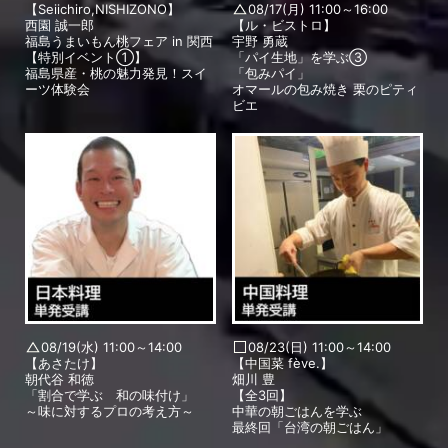
【Seiichiro,NISHIZONO】
08/17(月) 11:00～16:00
西園 誠一郎
【ル・ビストロ】
福島うまいもん桃フェア in 関西
宇野 勇蔵
【特別イベント①】
「パイ生地」を学ぶ③
福島県産・桃の魅力発見！スイ
「包みパイ」
ーツ体験会
オマールの包み焼き 栗のピティ
ビエ
08/19(水) 11:00～14:00
08/23(日) 11:00～14:00
【あさたけ】
【中国菜 fève.】
朝代谷 和徳
畑川 豊
「割合で学ぶ 和の味付け」
【全3回】
～味に対するプロの考え方～
中華の朝ごはんを学ぶ
最終回「台湾の朝ごはん」