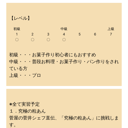
【レベル】
初級
中級
上級
1
2
3
4
5
6
7
〇
〇
〇
〇
初級・・・お菓子作り初心者にもおすすめ
中級・・・普段お料理・お菓子作り・パン作りをされ
ている方
上級・・・プロ
※全て実習予定
１．究極の粒あん
菅屋の菅井シェフ直伝、「究極の粒あん」に挑戦しま
す。