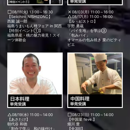
08/11(火) 13:00～16:30
08/03(月) 11:00～16:00
【Seiichiro,NISHIZONO】
08/17(月) 11:00～16:00
西園 誠一郎
【ル・ビストロ】
福島うまいもん桃フェア in 関西
宇野 勇蔵
【特別イベント①】
「パイ生地」を学ぶ③
福島県産・桃の魅力発見！スイ
「包みパイ」
ーツ体験会
オマールの包み焼き 栗のピティ
ビエ
08/19(水) 11:00～14:00
08/23(日) 11:00～14:00
【あさたけ】
【中国菜 fève.】
朝代谷 和徳
畑川 豊
「割合で学ぶ 和の味付け」
【全3回】