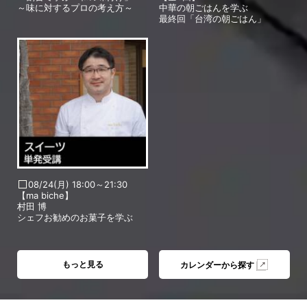
～味に対するプロの考え方～
中華の朝ごはんを学ぶ
最終回「台湾の朝ごはん」
08/24(月) 18:00～21:30
【ma biche】
村田 博
シェフお勧めのお菓子を学ぶ
もっと見る
カレンダーから探す