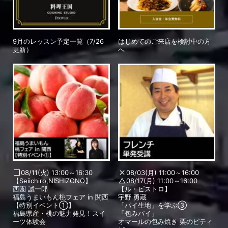
9月のレッスン予定一覧（7/26
はじめてのご来店を検討中の方
更新）
へ
08/11(火) 13:00～16:30
08/03(月) 11:00～16:00
【Seiichiro,NISHIZONO】
08/17(月) 11:00～16:00
西園 誠一郎
【ル・ビストロ】
福島うまいもん桃フェア in 関西
宇野 勇蔵
【特別イベント①】
「パイ生地」を学ぶ③
福島県産・桃の魅力発見！スイ
「包みパイ」
ーツ体験会
オマールの包み焼き 栗のピティ