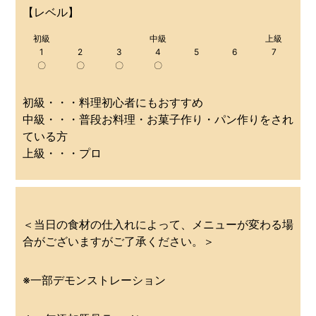
【レベル】
初級
中級
上級
1
2
3
4
5
6
7
〇
〇
〇
〇
初級・・・料理初心者にもおすすめ
中級・・・普段お料理・お菓子作り・パン作りをされ
ている方
上級・・・プロ
＜当日の食材の仕入れによって、メニューが変わる場
合がございますがご了承ください。＞
※一部デモンストレーション