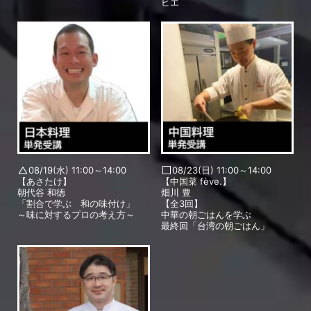
ビエ
08/19(水) 11:00～14:00
08/23(日) 11:00～14:00
【あさたけ】
【中国菜 fève.】
朝代谷 和徳
畑川 豊
「割合で学ぶ 和の味付け」
【全3回】
～味に対するプロの考え方～
中華の朝ごはんを学ぶ
最終回「台湾の朝ごはん」