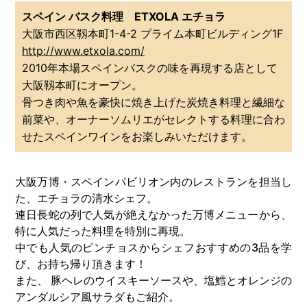
スペイン バスク料理 ETXOLA エチョラ
大阪市西区靱本町1-4-2 プライム本町ビルディング1F
http://www.etxola.com/
2010年本場スペインバスクの味を再現する店として
大阪靱本町にオープン。
骨つき肉や魚を豪快に焼き上げた炭焼き料理と繊細な
前菜や、オーナーソムリエがセレクトする料理に合わ
せたスペインワインをお楽しみいただけます。
大阪万博・スペインパビリオン内のレストランを担当し
た、エチョラの清水シェフ。
連日長蛇の列で人気が絶えなかった万博メニューから、
特に人気だった料理を特別に再現。
中でも人気のピンチョスからシェフおすすめの3品を学
び、お持ち帰り頂きます！
また、 豚ヘレのウイスキーソースや、塩鱈とオレンジの
アンダルシア風サラダもご紹介。