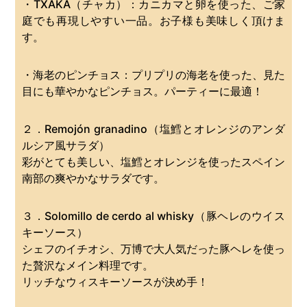
・TXAKA（チャカ）：カニカマと卵を使った、ご家
庭でも再現しやすい一品。お子様も美味しく頂けま
す。
・海老のピンチョス：プリプリの海老を使った、見た
目にも華やかなピンチョス。パーティーに最適！
２．Remojón granadino（塩鱈とオレンジのアンダ
ルシア風サラダ）
彩がとても美しい、塩鱈とオレンジを使ったスペイン
南部の爽やかなサラダです。
３．Solomillo de cerdo al whisky（豚ヘレのウイス
キーソース）
シェフのイチオシ、万博で大人気だった豚ヘレを使っ
た贅沢なメイン料理です。
リッチなウィスキーソースが決め手！