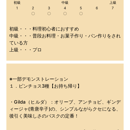
初級
中級
上級
1
2
3
4
5
6
7
〇
〇
〇
〇
初級・・・料理初心者におすすめ
中級・・・普段お料理・お菓子作り・パン作りをされ
ている方
上級・・・プロ
※一部デモンストレーション
１．ピンチョス3種【お持ち帰り】
・Gilda（ヒルダ）：オリーブ、アンチョビ、ギンデ
ィージャ(青唐辛子)の、シンプルながらクセになる、
後引く美味しさのバスクの定番！