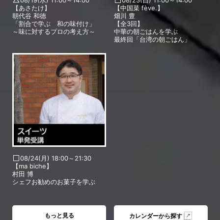
08/19(水) 11:00～14:00
08/23(日) 11:00～14:00
【あさたけ】
【中国菜 fève.】
朝代谷 和徳
畑川 豊
「割合で学ぶ 和の味付け」
【全3回】
～味に対するプロの考え方～
中華の朝ごはんを学ぶ
最終回「台湾の朝ごはん」
08/24(月) 18:00～21:30
【ma biche】
村田 博
シェフお勧めのお菓子を学ぶ
もっと見る
カレンダーから探す