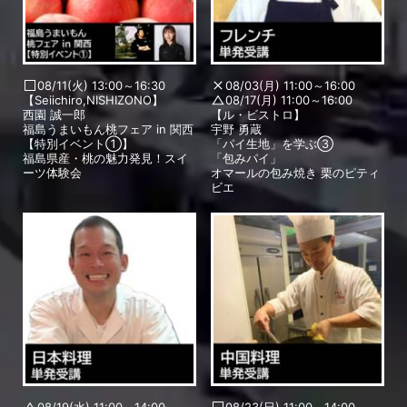
08/11(火) 13:00～16:30
08/03(月) 11:00～16:00
【Seiichiro,NISHIZONO】
08/17(月) 11:00～16:00
西園 誠一郎
【ル・ビストロ】
福島うまいもん桃フェア in 関西
宇野 勇蔵
【特別イベント①】
「パイ生地」を学ぶ③
福島県産・桃の魅力発見！スイ
「包みパイ」
ーツ体験会
オマールの包み焼き 栗のピティ
ビエ