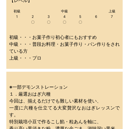
【レベル】
初級
中級
上級
1
2
3
4
5
6
7
〇
〇
〇
〇
初級・・・お菓子作り初心者にもおすすめ
中級・・・普段お料理・お菓子作り・パン作りをされ
ている方
上級・・・プロ
※一部デモンストレーション
１．厳選おはぎ六種
今回は、揃えるだけでも難しい素材を使い、
一度に六種を仕立てる大変贅沢なおはぎレッスンで
す。
特別栽培小豆で作るこし餡・粒あんを軸に、
香り高い黒須きな粉、濃厚な金ごま、滋味深い黒米、