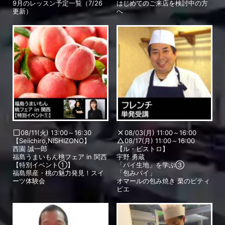
9月のレッスン予定一覧（7/26
はじめてのご来店を検討中の方
更新）
へ
08/11(火) 13:00～16:30
08/03(月) 11:00～16:00
【Seiichiro,NISHIZONO】
08/17(月) 11:00～16:00
西園 誠一郎
【ル・ビストロ】
福島うまいもん桃フェア in 関西
宇野 勇蔵
【特別イベント①】
「パイ生地」を学ぶ③
福島県産・桃の魅力発見！スイ
「包みパイ」
ーツ体験会
オマールの包み焼き 栗のピティ
ビエ