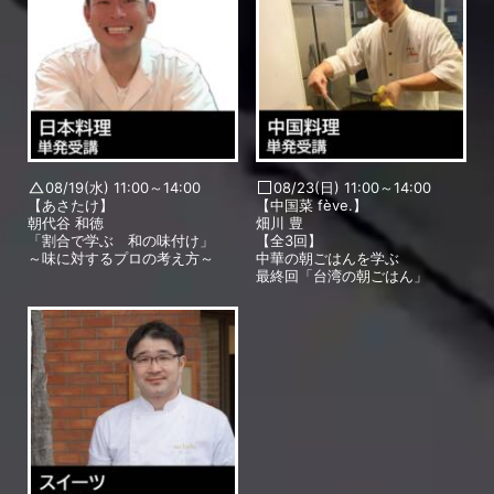
08/19(水) 11:00～14:00
08/23(日) 11:00～14:00
【あさたけ】
【中国菜 fève.】
朝代谷 和徳
畑川 豊
「割合で学ぶ 和の味付け」
【全3回】
～味に対するプロの考え方～
中華の朝ごはんを学ぶ
最終回「台湾の朝ごはん」