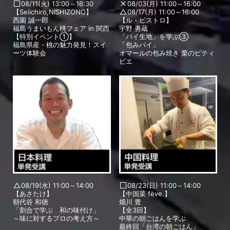
08/11(火) 13:00～16:30
08/03(月) 11:00～16:00
【Seiichiro,NISHIZONO】
08/17(月) 11:00～16:00
西園 誠一郎
【ル・ビストロ】
福島うまいもん桃フェア in 関西
宇野 勇蔵
【特別イベント①】
「パイ生地」を学ぶ③
福島県産・桃の魅力発見！スイ
「包みパイ」
ーツ体験会
オマールの包み焼き 栗のピティ
ビエ
08/19(水) 11:00～14:00
08/23(日) 11:00～14:00
【あさたけ】
【中国菜 fève.】
朝代谷 和徳
畑川 豊
「割合で学ぶ 和の味付け」
【全3回】
～味に対するプロの考え方～
中華の朝ごはんを学ぶ
最終回「台湾の朝ごはん」