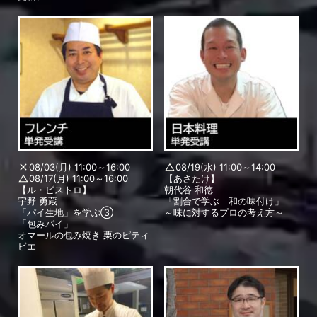
08/03(月) 11:00～16:00
08/19(水) 11:00～14:00
08/17(月) 11:00～16:00
【あさたけ】
【ル・ビストロ】
朝代谷 和徳
宇野 勇蔵
「割合で学ぶ 和の味付け」
「パイ生地」を学ぶ③
～味に対するプロの考え方～
「包みパイ」
オマールの包み焼き 栗のピティ
ビエ