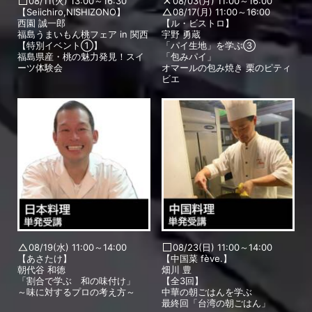
08/11(火) 13:00～16:30
08/03(月) 11:00～16:00
【Seiichiro,NISHIZONO】
08/17(月) 11:00～16:00
西園 誠一郎
【ル・ビストロ】
福島うまいもん桃フェア in 関西
宇野 勇蔵
【特別イベント①】
「パイ生地」を学ぶ③
福島県産・桃の魅力発見！スイ
「包みパイ」
ーツ体験会
オマールの包み焼き 栗のピティ
ビエ
08/19(水) 11:00～14:00
08/23(日) 11:00～14:00
【あさたけ】
【中国菜 fève.】
朝代谷 和徳
畑川 豊
「割合で学ぶ 和の味付け」
【全3回】
～味に対するプロの考え方～
中華の朝ごはんを学ぶ
最終回「台湾の朝ごはん」