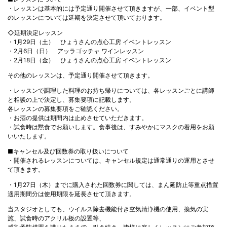
・レッスンは基本的には予定通り開催させて頂きますが、一部、イベント型
のレッスンについては延期を決定させて頂いております。
◇延期決定レッスン
・1月29日（土） ひょうさんの点心工房 イベントレッスン
・2月6日（日） アッラゴッチャ ワインレッスン
・2月18日（金） ひょうさんの点心工房 イベントレッスン
その他のレッスンは、予定通り開催させて頂きます。
・レッスンで調理した料理のお持ち帰りについては、各レッスンごとに講師
と相談の上で決定し、募集要項に記載します。
各レッスンの募集要項をご確認ください。
・お酒の提供は期間内は止めさせていただきます。
・試食時は黙食でお願いします。食事後は、すみやかにマスクの着用をお願
いいたします。
■キャンセル及び回数券の取り扱いについて
・開催されるレッスンについては、キャンセル規定は通常通りの運用とさせ
て頂きます。
・1月27日（木）までに購入された回数券に関しては、まん延防止等重点措置
適用期間分は使用期限を延長させて頂きます。
当スタジオとしても、ウイルス除去機能付き空気清浄機の使用、換気の実
施、試食時のアクリル板の設置等、