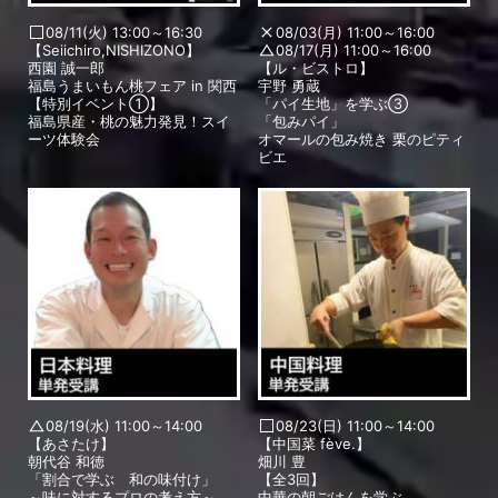
08/11(火) 13:00～16:30
08/03(月) 11:00～16:00
【Seiichiro,NISHIZONO】
08/17(月) 11:00～16:00
西園 誠一郎
【ル・ビストロ】
福島うまいもん桃フェア in 関西
宇野 勇蔵
【特別イベント①】
「パイ生地」を学ぶ③
福島県産・桃の魅力発見！スイ
「包みパイ」
ーツ体験会
オマールの包み焼き 栗のピティ
ビエ
08/19(水) 11:00～14:00
08/23(日) 11:00～14:00
【あさたけ】
【中国菜 fève.】
朝代谷 和徳
畑川 豊
「割合で学ぶ 和の味付け」
【全3回】
～味に対するプロの考え方～
中華の朝ごはんを学ぶ