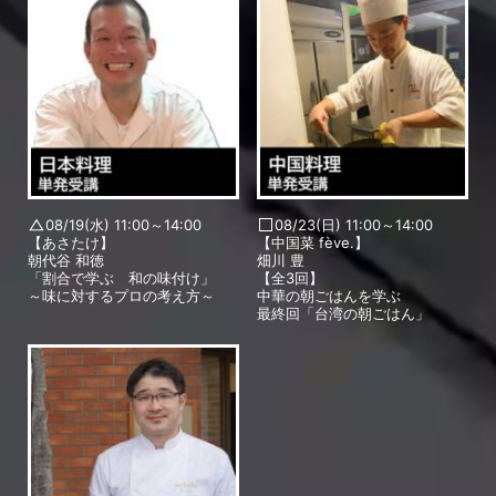
08/19(水) 11:00～14:00
08/23(日) 11:00～14:00
【あさたけ】
【中国菜 fève.】
朝代谷 和徳
畑川 豊
「割合で学ぶ 和の味付け」
【全3回】
～味に対するプロの考え方～
中華の朝ごはんを学ぶ
最終回「台湾の朝ごはん」