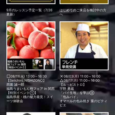
9月のレッスン予定一覧（7/26
はじめてのご来店を検討中の方
更新）
へ
08/11(火) 13:00～16:30
08/03(月) 11:00～16:00
【Seiichiro,NISHIZONO】
08/17(月) 11:00～16:00
西園 誠一郎
【ル・ビストロ】
福島うまいもん桃フェア in 関西
宇野 勇蔵
【特別イベント①】
「パイ生地」を学ぶ③
福島県産・桃の魅力発見！スイ
「包みパイ」
ーツ体験会
オマールの包み焼き 栗のピティ
ビエ