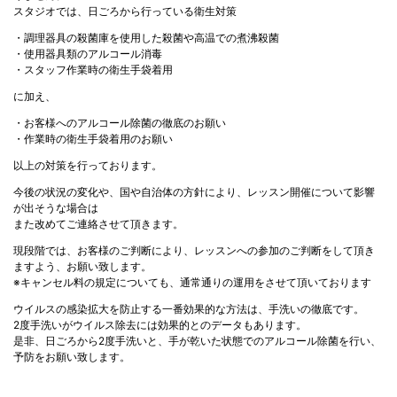
スタジオでは、日ごろから行っている衛生対策
・調理器具の殺菌庫を使用した殺菌や高温での煮沸殺菌
・使用器具類のアルコール消毒
・スタッフ作業時の衛生手袋着用
に加え、
・お客様へのアルコール除菌の徹底のお願い
・作業時の衛生手袋着用のお願い
以上の対策を行っております。
今後の状況の変化や、国や自治体の方針により、レッスン開催について影響
が出そうな場合は
また改めてご連絡させて頂きます。
現段階では、お客様のご判断により、レッスンへの参加のご判断をして頂き
ますよう、お願い致します。
※キャンセル料の規定についても、通常通りの運用をさせて頂いております
ウイルスの感染拡大を防止する一番効果的な方法は、手洗いの徹底です。
2度手洗いがウイルス除去には効果的とのデータもあります。
是非、日ごろから2度手洗いと、手が乾いた状態でのアルコール除菌を行い、
予防をお願い致します。