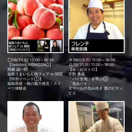
08/11(火) 13:00～16:30
08/03(月) 11:00～16:00
【Seiichiro,NISHIZONO】
08/17(月) 11:00～16:00
西園 誠一郎
【ル・ビストロ】
福島うまいもん桃フェア in 関西
宇野 勇蔵
【特別イベント①】
「パイ生地」を学ぶ③
福島県産・桃の魅力発見！スイ
「包みパイ」
ーツ体験会
オマールの包み焼き 栗のピティ
ビエ