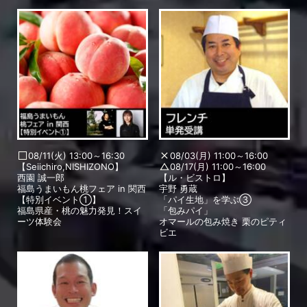
08/11(火) 13:00～16:30
08/03(月) 11:00～16:00
【Seiichiro,NISHIZONO】
08/17(月) 11:00～16:00
西園 誠一郎
【ル・ビストロ】
福島うまいもん桃フェア in 関西
宇野 勇蔵
【特別イベント①】
「パイ生地」を学ぶ③
福島県産・桃の魅力発見！スイ
「包みパイ」
ーツ体験会
オマールの包み焼き 栗のピティ
ビエ