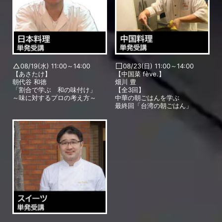
08/19(水) 11:00～14:00
08/23(日) 11:00～14:00
【あさたけ】
【中国菜 fève.】
朝代谷 和徳
畑川 豊
「割合で学ぶ 和の味付け」
【全3回】
～味に対するプロの考え方～
中華の朝ごはんを学ぶ
最終回「台湾の朝ごはん」