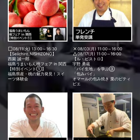
08/11(火) 13:00～16:30
08/03(月) 11:00～16:00
【Seiichiro,NISHIZONO】
08/17(月) 11:00～16:00
西園 誠一郎
【ル・ビストロ】
福島うまいもん桃フェア in 関西
宇野 勇蔵
【特別イベント①】
「パイ生地」を学ぶ③
福島県産・桃の魅力発見！スイ
「包みパイ」
ーツ体験会
オマールの包み焼き 栗のピティ
ビエ