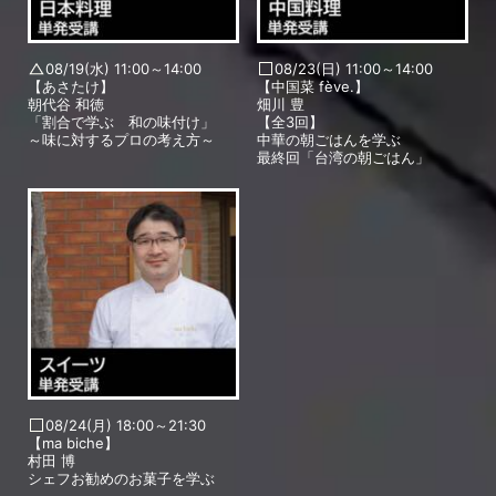
08/19(水) 11:00～14:00
08/23(日) 11:00～14:00
【あさたけ】
【中国菜 fève.】
朝代谷 和徳
畑川 豊
「割合で学ぶ 和の味付け」
【全3回】
～味に対するプロの考え方～
中華の朝ごはんを学ぶ
最終回「台湾の朝ごはん」
08/24(月) 18:00～21:30
【ma biche】
村田 博
シェフお勧めのお菓子を学ぶ