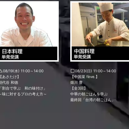
08/19(水) 11:00～14:00
08/23(日) 11:00～14:00
【あさたけ】
【中国菜 fève.】
朝代谷 和徳
畑川 豊
「割合で学ぶ 和の味付け」
【全3回】
～味に対するプロの考え方～
中華の朝ごはんを学ぶ
最終回「台湾の朝ごはん」