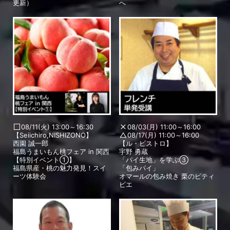
更新）
へ
08/11(火) 13:00～16:30
08/03(月) 11:00～16:00
【Seiichiro,NISHIZONO】
08/17(月) 11:00～16:00
西園 誠一郎
【ル・ビストロ】
福島うまいもん桃フェア in 関西
宇野 勇蔵
【特別イベント①】
「パイ生地」を学ぶ③
福島県産・桃の魅力発見！スイ
「包みパイ」
ーツ体験会
オマールの包み焼き 栗のピティ
ビエ