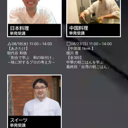
08/19(水) 11:00～14:00
08/23(日) 11:00～14:00
【あさたけ】
【中国菜 fève.】
朝代谷 和徳
畑川 豊
「割合で学ぶ 和の味付け」
【全3回】
～味に対するプロの考え方～
中華の朝ごはんを学ぶ
最終回「台湾の朝ごはん」