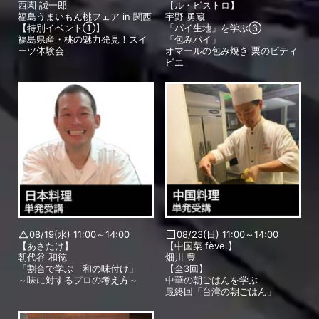
西園 誠一郎
【ル・ビストロ】
福島うまいもん桃フェア in 関西
宇野 勇蔵
【特別イベント①】
「パイ生地」を学ぶ③
福島県産・桃の魅力発見！スイ
「包みパイ」
ーツ体験会
オマールの包み焼き 栗のピティ
ビエ
08/19(水) 11:00～14:00
08/23(日) 11:00～14:00
【あさたけ】
【中国菜 fève.】
朝代谷 和徳
畑川 豊
「割合で学ぶ 和の味付け」
【全3回】
～味に対するプロの考え方～
中華の朝ごはんを学ぶ
最終回「台湾の朝ごはん」