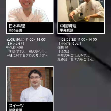
08/19(水) 11:00～14:00
08/23(日) 11:00～14:00
【あさたけ】
【中国菜 fève.】
朝代谷 和徳
畑川 豊
「割合で学ぶ 和の味付け」
【全3回】
～味に対するプロの考え方～
中華の朝ごはんを学ぶ
最終回「台湾の朝ごはん」