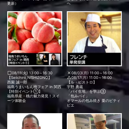
更新）
へ
08/11(火) 13:00～16:30
08/03(月) 11:00～16:00
【Seiichiro,NISHIZONO】
08/17(月) 11:00～16:00
西園 誠一郎
【ル・ビストロ】
福島うまいもん桃フェア in 関西
宇野 勇蔵
【特別イベント①】
「パイ生地」を学ぶ③
福島県産・桃の魅力発見！スイ
「包みパイ」
ーツ体験会
オマールの包み焼き 栗のピティ
ビエ