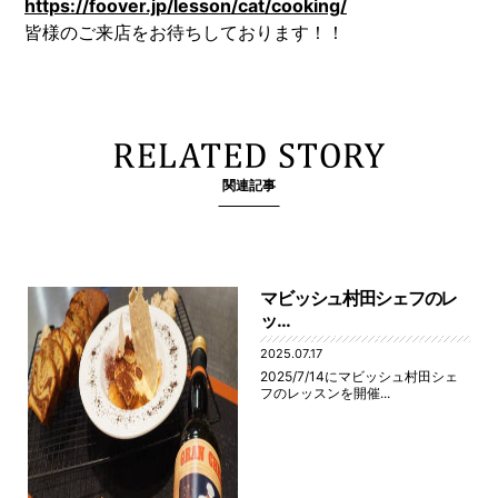
https://foover.jp/lesson/cat/cooking/
皆様のご来店をお待ちしております！！
関連記事
マビッシュ村田シェフのレ
ッ...
2025.07.17
2025/7/14にマビッシュ村田シェ
フのレッスンを開催...