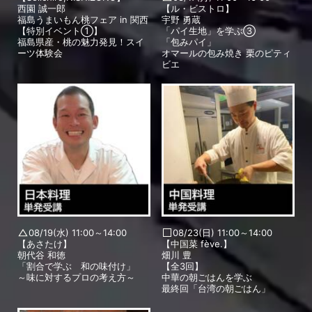
西園 誠一郎
【ル・ビストロ】
福島うまいもん桃フェア in 関西
宇野 勇蔵
【特別イベント①】
「パイ生地」を学ぶ③
福島県産・桃の魅力発見！スイ
「包みパイ」
ーツ体験会
オマールの包み焼き 栗のピティ
ビエ
08/19(水) 11:00～14:00
08/23(日) 11:00～14:00
【あさたけ】
【中国菜 fève.】
朝代谷 和徳
畑川 豊
「割合で学ぶ 和の味付け」
【全3回】
～味に対するプロの考え方～
中華の朝ごはんを学ぶ
最終回「台湾の朝ごはん」