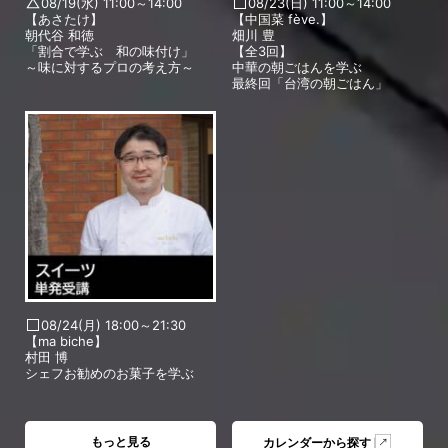
08/19(水) 11:00～14:00
08/23(日) 11:00～14:00
【あさたけ】
【中国菜 fève.】
朝代谷 和徳
畑川 豊
「割合で学ぶ 和の味付け」
【全3回】
～味に対するプロの考え方～
中華の朝ごはんを学ぶ
最終回「台湾の朝ごはん」
08/24(月) 18:00～21:30
【ma biche】
村田 博
シェフお勧めのお菓子を学ぶ
もっと見る
カレンダーから探す