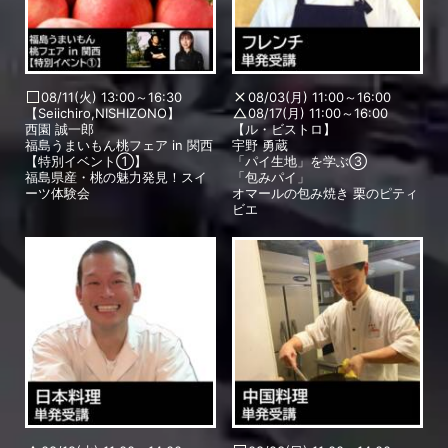
08/11(火) 13:00～16:30
08/03(月) 11:00～16:00
【Seiichiro,NISHIZONO】
08/17(月) 11:00～16:00
西園 誠一郎
【ル・ビストロ】
福島うまいもん桃フェア in 関西
宇野 勇蔵
【特別イベント①】
「パイ生地」を学ぶ③
福島県産・桃の魅力発見！スイ
「包みパイ」
ーツ体験会
オマールの包み焼き 栗のピティ
ビエ