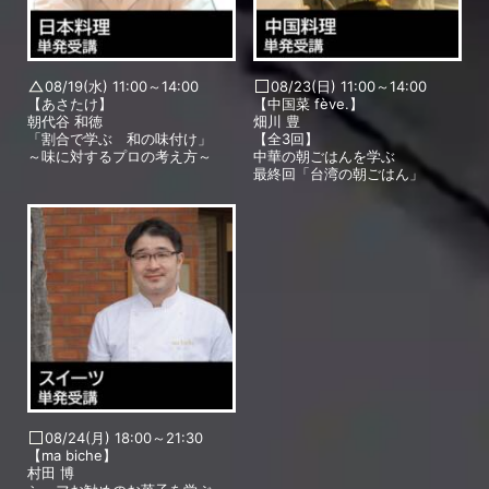
08/19(水) 11:00～14:00
08/23(日) 11:00～14:00
【あさたけ】
【中国菜 fève.】
朝代谷 和徳
畑川 豊
「割合で学ぶ 和の味付け」
【全3回】
～味に対するプロの考え方～
中華の朝ごはんを学ぶ
最終回「台湾の朝ごはん」
08/24(月) 18:00～21:30
【ma biche】
村田 博