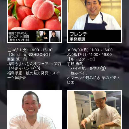
08/11(火) 13:00～16:30
08/03(月) 11:00～16:00
【Seiichiro,NISHIZONO】
08/17(月) 11:00～16:00
西園 誠一郎
【ル・ビストロ】
福島うまいもん桃フェア in 関西
宇野 勇蔵
【特別イベント①】
「パイ生地」を学ぶ③
福島県産・桃の魅力発見！スイ
「包みパイ」
ーツ体験会
オマールの包み焼き 栗のピティ
ビエ