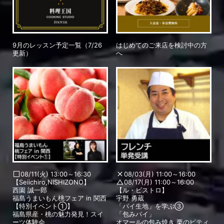
9月のレッスン予定一覧（7/26
はじめてのご来店を検討中の方
更新）
へ
08/11(火) 13:00～16:30
08/03(月) 11:00～16:00
【Seiichiro,NISHIZONO】
08/17(月) 11:00～16:00
西園 誠一郎
【ル・ビストロ】
福島うまいもん桃フェア in 関西
宇野 勇蔵
【特別イベント①】
「パイ生地」を学ぶ③
福島県産・桃の魅力発見！スイ
「包みパイ」
ーツ体験会
オマールの包み焼き 栗のピティ