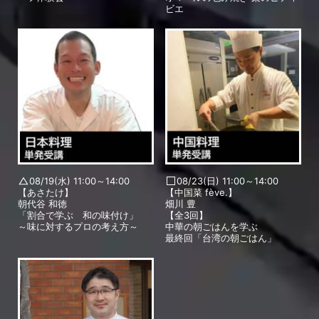
ビエ
08/19(水) 11:00～14:00
08/23(日) 11:00～14:00
【あさたけ】
【中国菜 fève.】
朝代谷 和徳
畑川 豊
「割合で学ぶ 和の味付け」
【全3回】
～味に対するプロの考え方～
中華の朝ごはんを学ぶ
最終回「台湾の朝ごはん」