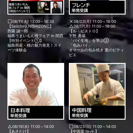
08/11(火) 13:00～16:30
08/03(月) 11:00～16:00
【Seiichiro,NISHIZONO】
08/17(月) 11:00～16:00
西園 誠一郎
【ル・ビストロ】
福島うまいもん桃フェア in 関西
宇野 勇蔵
【特別イベント①】
「パイ生地」を学ぶ③
福島県産・桃の魅力発見！スイ
「包みパイ」
ーツ体験会
オマールの包み焼き 栗のピティ
ビエ
08/19(水) 11:00～14:00
08/23(日) 11:00～14:00
【あさたけ】
【中国菜 fève.】