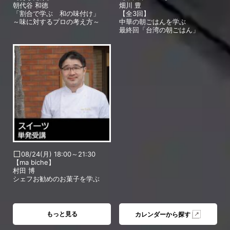
朝代谷 和徳
畑川 豊
「割合で学ぶ 和の味付け」
【全3回】
～味に対するプロの考え方～
中華の朝ごはんを学ぶ
最終回「台湾の朝ごはん」
08/24(月) 18:00～21:30
【ma biche】
村田 博
シェフお勧めのお菓子を学ぶ
もっと見る
カレンダーから探す