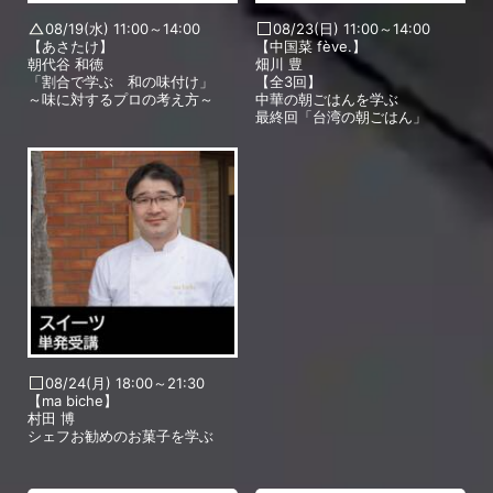
08/19(水) 11:00～14:00
08/23(日) 11:00～14:00
【あさたけ】
【中国菜 fève.】
朝代谷 和徳
畑川 豊
「割合で学ぶ 和の味付け」
【全3回】
～味に対するプロの考え方～
中華の朝ごはんを学ぶ
最終回「台湾の朝ごはん」
08/24(月) 18:00～21:30
【ma biche】
村田 博
シェフお勧めのお菓子を学ぶ