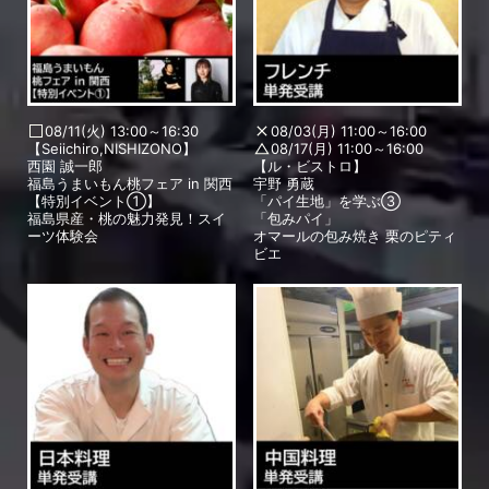
08/11(火) 13:00～16:30
08/03(月) 11:00～16:00
【Seiichiro,NISHIZONO】
08/17(月) 11:00～16:00
西園 誠一郎
【ル・ビストロ】
福島うまいもん桃フェア in 関西
宇野 勇蔵
【特別イベント①】
「パイ生地」を学ぶ③
福島県産・桃の魅力発見！スイ
「包みパイ」
ーツ体験会
オマールの包み焼き 栗のピティ
ビエ