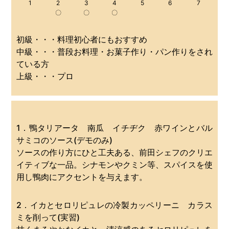
1
2
3
4
5
6
7
〇
〇
〇
初級・・・料理初心者にもおすすめ
中級・・・普段お料理・お菓子作り・パン作りをされ
ている方
上級・・・プロ
1．鴨タリアータ 南瓜 イチヂク 赤ワインとバル
サミコのソース(デモのみ)
ソースの作り方にひと工夫ある、前田シェフのクリエ
イティブな一品。シナモンやクミン等、スパイスを使
用し鴨肉にアクセントを与えます。
2．イカとセロリピュレの冷製カッペリーニ カラス
ミを削って(実習)