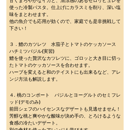
甘くまろやかなイカと、清涼感のあるセロリピュレを
使った冷製パスタ。仕上げにカラスミを削り、深い塩
味をまとわせます。
他の魚介でも応用が効くので、家庭でも是非挑戦して
下さい！
３．鱧のカツレツ 水茄子とトマトのケッカソース
ハチミツバジル(実習)
鱧を使った贅沢なカツレツに、ゴロッと大き目に切っ
たトマトのケッカソースを合わせます。
ハーブを変えると和のテイストにも出来るなど、アレ
ンジ方法も解説します。
４. 桃のコンポート バジルとヨーグルトのセミフレ
ッド(デモのみ)
前田シェフのハイセンスなデザートも見逃せません！
芳醇な桃と爽やかな酸味が決め手の、とろけるような
食感の冷たいデザート。
別の食材を使ったアレンジも学びます。