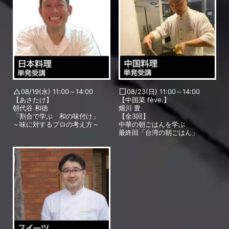
08/19(水) 11:00～14:00
08/23(日) 11:00～14:00
【あさたけ】
【中国菜 fève.】
朝代谷 和徳
畑川 豊
「割合で学ぶ 和の味付け」
【全3回】
～味に対するプロの考え方～
中華の朝ごはんを学ぶ
最終回「台湾の朝ごはん」