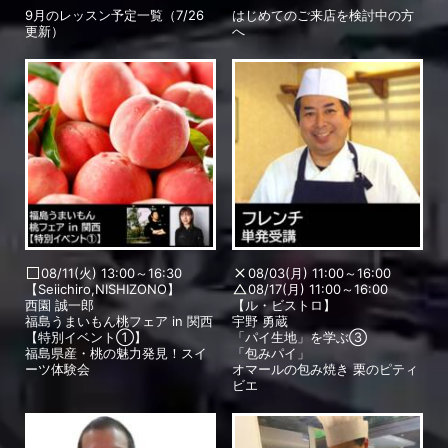
9月のレッスン予定一覧（7/26
はじめてのご来店を検討中の方
更新）
へ
08/11(火) 13:00～16:30
08/03(月) 11:00～16:00
【Seiichiro,NISHIZONO】
08/17(月) 11:00～16:00
西園 誠一郎
【ル・ビストロ】
福島うまいもん桃フェア in 関西
宇野 勇蔵
【特別イベント①】
「パイ生地」を学ぶ③
福島県産・桃の魅力発見！スイ
「包みパイ」
ーツ体験会
オマールの包み焼き 栗のピティ
ビエ