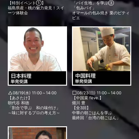
【特別イベント①】
「パイ生地」を学ぶ③
福島県産・桃の魅力発見！スイ
「包みパイ」
ーツ体験会
オマールの包み焼き 栗のピティ
ビエ
08/19(水) 11:00～14:00
08/23(日) 11:00～14:00
【あさたけ】
【中国菜 fève.】
朝代谷 和徳
畑川 豊
「割合で学ぶ 和の味付け」
【全3回】
～味に対するプロの考え方～
中華の朝ごはんを学ぶ
最終回「台湾の朝ごはん」