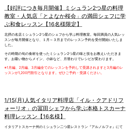
【好評につき毎月開催】ミシュラン2つ星の料理
教室・人気店「とよなか桜会」の満田シェフに学
ぶ和食レッスン【16名様限定】
北摂の名店ミシュラン2つ星のシェフから学ぶ料理教室。毎回満員の人気レッ
スンが毎月開催となり、１月～３月までのレッスン予約を受付開始いたしま
した。
その時期の旬の食材を使ったミシュラン2つ星の味と技をお教えいただきま
す。お吸い物からメイン、小鉢など、月替わりでレシピが変わります。
※1月編、2月編、3月編全てのレッスンを予約して受講されますと3月編のレ
ッスンが1,200円割引となります。ぜひご予約・受講ください。
1/15(月)人気イタリア料理店「イル・クアドリフ
ォーリオ」の冨田シェフから学ぶ本格トスカーナ
料理レッスン【16名様】
イタリアトスカーナ州のミシュラン二つ星レストラン『アルノルフォ』にて