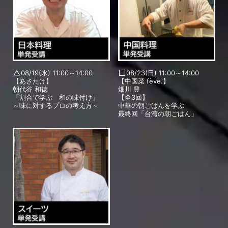
08/19(水) 11:00～14:00
08/23(日) 11:00～14:00
【あさたけ】
【中国菜 fève.】
朝代谷 和徳
畑川 豊
「割合で学ぶ 和の味付け」
【全3回】
～味に対するプロの考え方～
中華の朝ごはんを学ぶ
最終回「台湾の朝ごはん」