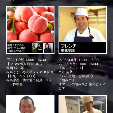
08/11(火) 13:00～16:30
08/03(月) 11:00～16:00
【Seiichiro,NISHIZONO】
08/17(月) 11:00～16:00
西園 誠一郎
【ル・ビストロ】
福島うまいもん桃フェア in 関西
宇野 勇蔵
【特別イベント①】
「パイ生地」を学ぶ③
福島県産・桃の魅力発見！スイ
「包みパイ」
ーツ体験会
オマールの包み焼き 栗のピティ
ビエ